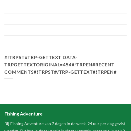
Bellyfiction 2026 – Het Ultieme Bellyboat & Kayak
Roofvistoernooi bij Fishing Adventure
Voorbereiding Bellyfiction 2026
Het grootste betaalwater van Nederland 2 hectare groter
FA Baits Bundel Deals
#!TRPST#TRP-GETTEXT DATA-
TRPGETTEXTORIGINAL=454#!TRPEN#RECENT
COMMENTS#!TRPST#/TRP-GETTEXT#!TRPEN#
Fishing Adventure
Bij Fishing Adventure kan 7 dagen in de week, 24 uur per dag gevist
worden. Dit kun je doen vanuit je eigen vistentje, maar er zijn ook 2