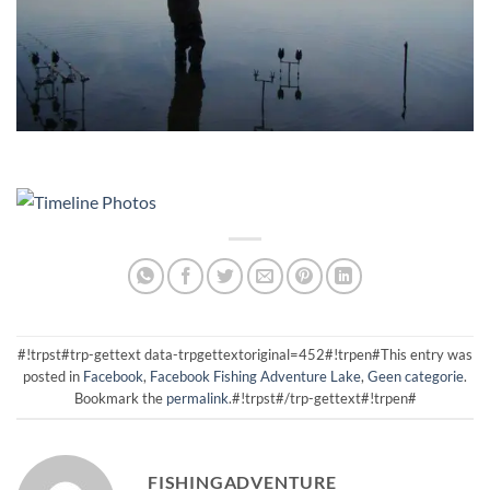
#!trpst#trp-gettext data-trpgettextoriginal=452#!trpen#This entry was
posted in
Facebook
,
Facebook Fishing Adventure Lake
,
Geen categorie
.
Bookmark the
permalink
.#!trpst#/trp-gettext#!trpen#
FISHINGADVENTURE