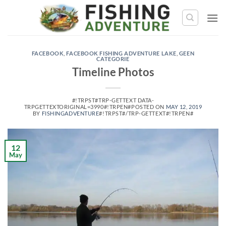
#!trpst#trp-
gettext
data-
trpgettextoriginal=282#!trpen#Skip
FACEBOOK
,
FACEBOOK FISHING ADVENTURE LAKE
,
GEEN
to
CATEGORIE
content#!trpst#/trp-
Timeline Photos
gettext#!trpen#
#!TRPST#TRP-GETTEXT DATA-
TRPGETTEXTORIGINAL=3990#!TRPEN#
POSTED ON
MAY 12, 2019
BY
FISHINGADVENTURE
#!TRPST#/TRP-GETTEXT#!TRPEN#
12
May