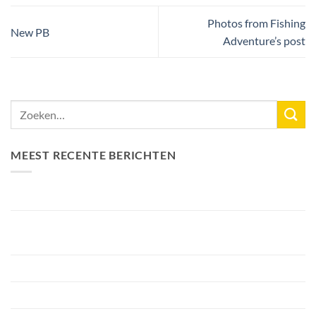
Photos from Fishing
New PB
Adventure’s post
MEEST RECENTE BERICHTEN
Nieuw Meerrecord Karper van 33,3KG
Bellyfiction 2026 – Het Ultieme Bellyboat & Kayak
Roofvistoernooi bij Fishing Adventure
Voorbereiding Bellyfiction 2026
Het grootste betaalwater van Nederland 2 hectare groter