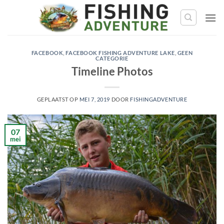
Ga
naar
de
inhoud
FACEBOOK
,
FACEBOOK FISHING ADVENTURE LAKE
,
GEEN
CATEGORIE
Timeline Photos
GEPLAATST OP
MEI 7, 2019
DOOR
FISHINGADVENTURE
07
mei