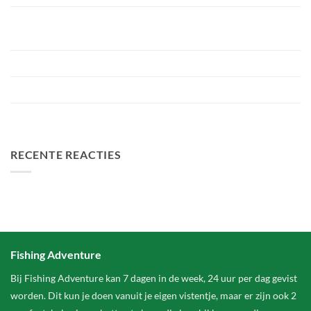
Bellyfiction 2026 – Het Ultieme Bellyboat & Kayak
Roofvistoernooi bij Fishing Adventure
Voorbereiding Bellyfiction 2026
Het grootste betaalwater van Nederland 2 hectare groter
FA Baits Bundel Deals
RECENTE REACTIES
Fishing Adventure
Bij Fishing Adventure kan 7 dagen in de week, 24 uur per dag gevist
worden. Dit kun je doen vanuit je eigen vistentje, maar er zijn ook 2