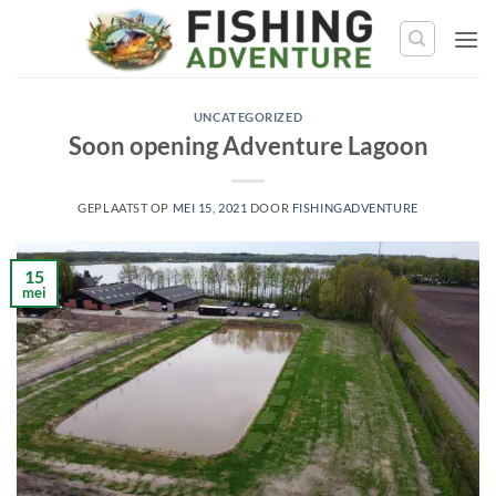
Ga
naar
de
inhoud
UNCATEGORIZED
Soon opening Adventure Lagoon
GEPLAATST OP
MEI 15, 2021
DOOR
FISHINGADVENTURE
15
mei