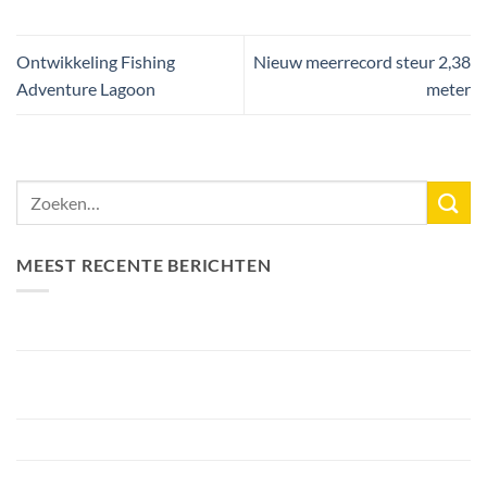
Ontwikkeling Fishing
Nieuw meerrecord steur 2,38
Adventure Lagoon
meter
MEEST RECENTE BERICHTEN
Nieuw Meerrecord Karper van 33,3KG
Bellyfiction 2026 – Het Ultieme Bellyboat & Kayak
Roofvistoernooi bij Fishing Adventure
Voorbereiding Bellyfiction 2026
Het grootste betaalwater van Nederland 2 hectare groter