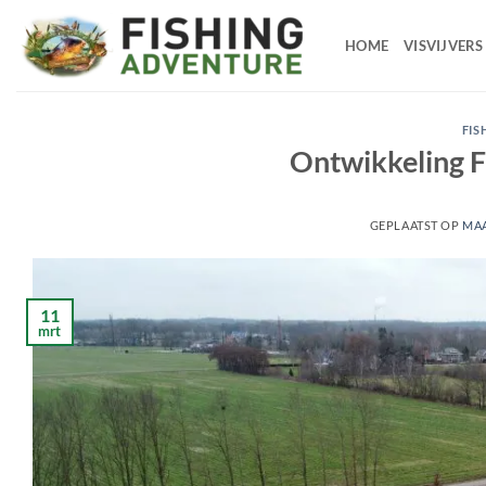
Ga
naar
HOME
VISVIJVERS
de
inhoud
FIS
Ontwikkeling F
GEPLAATST OP
MAA
11
mrt