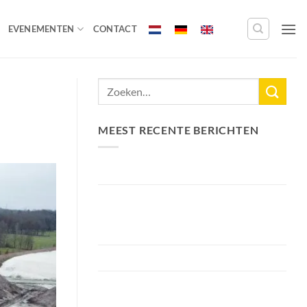
EVENEMENTEN
CONTACT
MEEST RECENTE BERICHTEN
Nieuw Meerrecord Karper van 33,3KG
Bellyfiction 2026 – Het Ultieme
Bellyboat & Kayak Roofvistoernooi bij
Fishing Adventure
Voorbereiding Bellyfiction 2026
Het grootste betaalwater van
Nederland 2 hectare groter