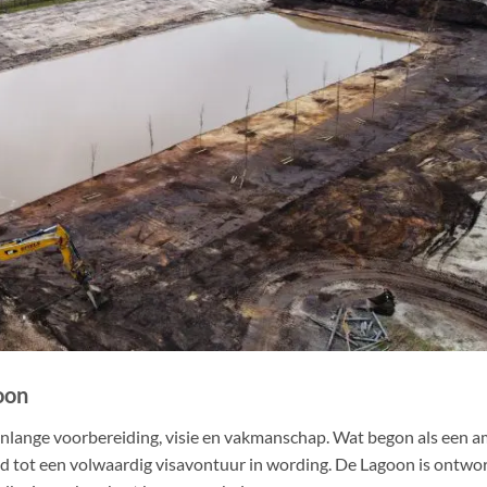
oon
nlange voorbereiding, visie en vakmanschap. Wat begon als een a
eid tot een volwaardig visavontuur in wording. De Lagoon is ontw