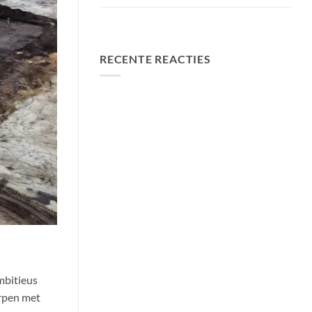
FA Baits Bundel Deals
RECENTE REACTIES
mbitieus
orpen met