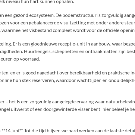
 elk niveau hun hart kunnen ophalen.
 van een gezond ecosysteem. De bodemstructuur is zorgvuldig aang
gekozen voor een gebalanceerde visuitzetting met onder andere steu
, waarmee het visbestand compleet wordt voor de officiële openin
eling. Er is een gloednieuwe receptie-unit in aanbouw, waar bezoe
digdheden. Huurhengels, schepnetten en onthaakmatten zijn bestel
kleuren op voorraad.
ten, en er is goed nagedacht over bereikbaarheid en praktische in
line hun stek reserveren, waardoor wachttijden en onduidelijkhe
er – het is een zorgvuldig aangelegde ervaring waar natuurbelevi
ngel uitwerpt of een doorgewinterde visser bent: hier beleef je he
4 juni**. Tot die tijd blijven we hard werken aan de laatste detai