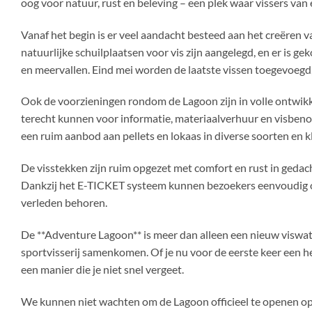
oog voor natuur, rust en beleving – een plek waar vissers van
Vanaf het begin is er veel aandacht besteed aan het creëren
natuurlijke schuilplaatsen voor vis zijn aangelegd, en er is 
en meervallen. Eind mei worden de laatste vissen toegevoegd
Ook de voorzieningen rondom de Lagoon zijn in volle ontwikk
terecht kunnen voor informatie, materiaalverhuur en visbeno
een ruim aanbod aan pellets en lokaas in diverse soorten en 
De visstekken zijn ruim opgezet met comfort en rust in gedach
Dankzij het E-TICKET systeem kunnen bezoekers eenvoudig on
verleden behoren.
De **Adventure Lagoon** is meer dan alleen een nieuw viswat
sportvisserij samenkomen. Of je nu voor de eerste keer een he
een manier die je niet snel vergeet.
We kunnen niet wachten om de Lagoon officieel te openen op **1