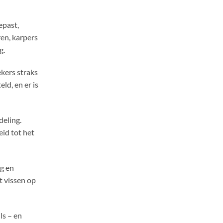
epast,
ren, karpers
g.
kers straks
d, en er is
deling.
id tot het
ng en
t vissen op
ls – en