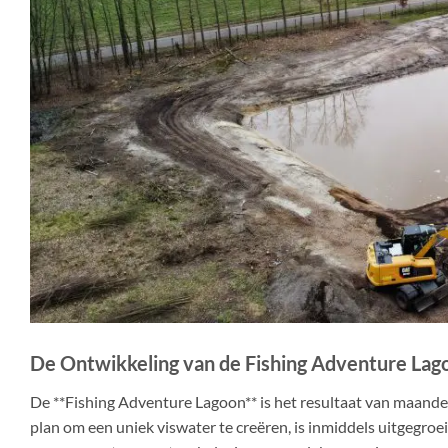
De Ontwikkeling van de Fishing Adventure Lag
De **Fishing Adventure Lagoon** is het resultaat van maande
plan om een uniek viswater te creëren, is inmiddels uitgegro