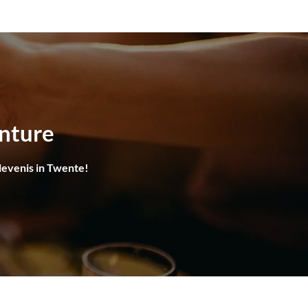
enture
levenis in Twente!