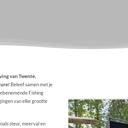
eving van Twente,
ture!
Beleef samen met je
adembenemende Fishing
gingen van elke grootte
oals steur, meerval en