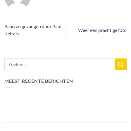
Baarzen gevangen door Paul
Weer een prachtige foto
Keizers
MEEST RECENTE BERICHTEN
Nieuw Meerrecord Karper van 33,3KG
Bellyfiction 2026 – Het Ultieme Bellyboat & Kayak
Roofvistoernooi bij Fishing Adventure
Voorbereiding Bellyfiction 2026