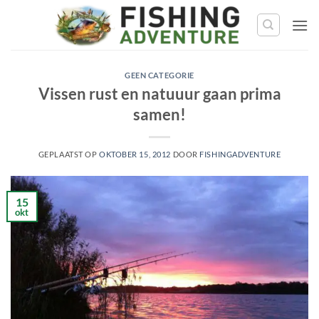
Ga
naar
de
inhoud
GEEN CATEGORIE
Vissen rust en natuuur gaan prima
samen!
GEPLAATST OP
OKTOBER 15, 2012
DOOR
FISHINGADVENTURE
15
okt