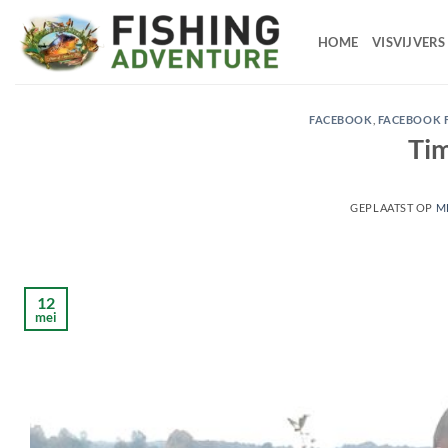
Ga
naar
HOME
VISVIJVERS
de
inhoud
FACEBOOK
,
FACEBOOK 
Tim
GEPLAATST OP
ME
12
mei