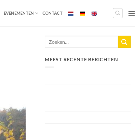
EVENEMENTEN
CONTACT
MEEST RECENTE BERICHTEN
Nieuw Meerrecord Karper van 33,3KG
Bellyfiction 2026 – Het Ultieme
Bellyboat & Kayak Roofvistoernooi bij
Fishing Adventure
Voorbereiding Bellyfiction 2026
Het grootste betaalwater van
Nederland 2 hectare groter