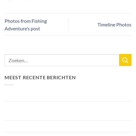
Photos from Fishing
Timeline Photos
Adventure’s post
MEEST RECENTE BERICHTEN
Nieuw Meerrecord Karper van 33,3KG
Bellyfiction 2026 – Het Ultieme Bellyboat & Kayak
Roofvistoernooi bij Fishing Adventure
Voorbereiding Bellyfiction 2026