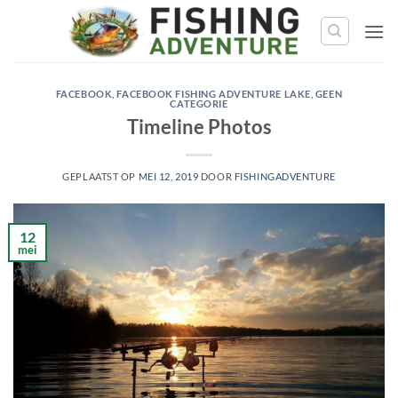
Ga
naar
de
inhoud
FACEBOOK
,
FACEBOOK FISHING ADVENTURE LAKE
,
GEEN
CATEGORIE
Timeline Photos
GEPLAATST OP
MEI 12, 2019
DOOR
FISHINGADVENTURE
12
mei