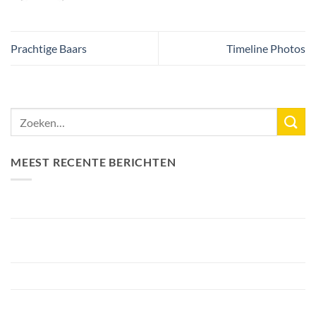
Prachtige Baars
Timeline Photos
MEEST RECENTE BERICHTEN
Nieuw Meerrecord Karper van 33,3KG
Bellyfiction 2026 – Het Ultieme Bellyboat & Kayak
Roofvistoernooi bij Fishing Adventure
Voorbereiding Bellyfiction 2026
Het grootste betaalwater van Nederland 2 hectare groter