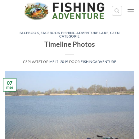
Ga
naar
de
inhoud
FACEBOOK
,
FACEBOOK FISHING ADVENTURE LAKE
,
GEEN
CATEGORIE
Timeline Photos
GEPLAATST OP
MEI 7, 2019
DOOR
FISHINGADVENTURE
07
mei