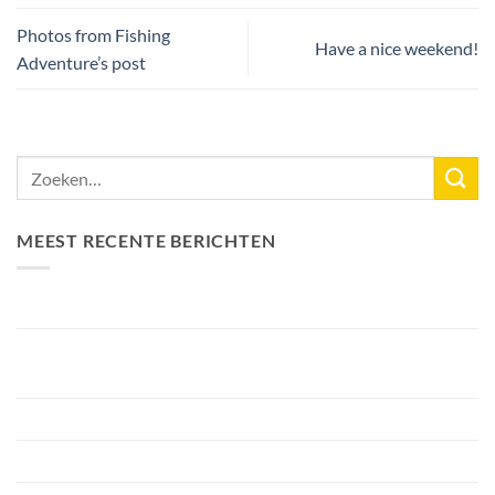
Photos from Fishing
Have a nice weekend!
Adventure’s post
MEEST RECENTE BERICHTEN
Nieuw Meerrecord Karper van 33,3KG
Bellyfiction 2026 – Het Ultieme Bellyboat & Kayak
Roofvistoernooi bij Fishing Adventure
Voorbereiding Bellyfiction 2026
Het grootste betaalwater van Nederland 2 hectare groter