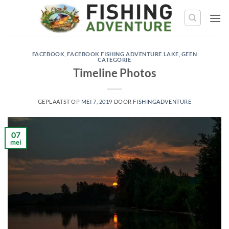
Ga
naar
de
inhoud
FACEBOOK
,
FACEBOOK FISHING ADVENTURE LAKE
,
GEEN
CATEGORIE
Timeline Photos
GEPLAATST OP
MEI 7, 2019
DOOR
FISHINGADVENTURE
07
mei