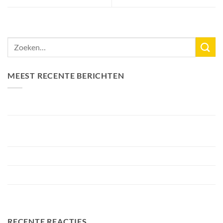
MEEST RECENTE BERICHTEN
Nieuw Meerrecord Karper van 33,3KG
Bellyfiction 2026 – Het Ultieme Bellyboat & Kayak
Roofvistoernooi bij Fishing Adventure
Voorbereiding Bellyfiction 2026
Het grootste betaalwater van Nederland 2 hectare groter
FA Baits Bundel Deals
RECENTE REACTIES