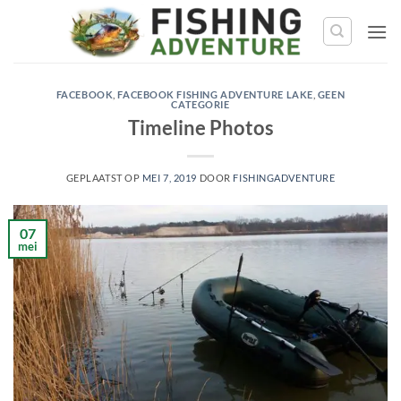
Ga
naar
de
inhoud
FACEBOOK
,
FACEBOOK FISHING ADVENTURE LAKE
,
GEEN
CATEGORIE
Timeline Photos
GEPLAATST OP
MEI 7, 2019
DOOR
FISHINGADVENTURE
07
mei