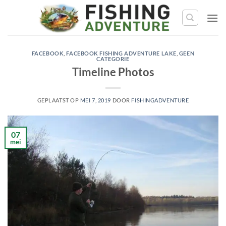
Ga
naar
de
inhoud
FACEBOOK
,
FACEBOOK FISHING ADVENTURE LAKE
,
GEEN
CATEGORIE
Timeline Photos
GEPLAATST OP
MEI 7, 2019
DOOR
FISHINGADVENTURE
07
mei