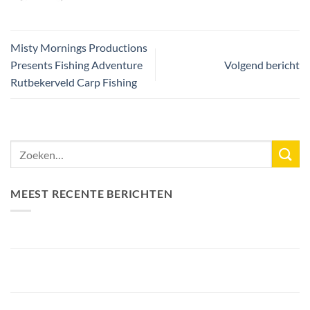
Misty Mornings Productions
Presents Fishing Adventure
Volgend bericht
Rutbekerveld Carp Fishing
MEEST RECENTE BERICHTEN
Nieuw Meerrecord Karper van 33,3KG
Bellyfiction 2026 – Het Ultieme Bellyboat & Kayak
Roofvistoernooi bij Fishing Adventure
Voorbereiding Bellyfiction 2026