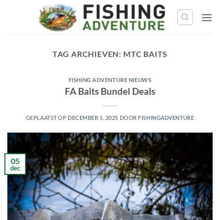
Ga
naar
de
inhoud
TAG ARCHIEVEN:
MTC BAITS
FISHING ADVENTURE NIEUWS
FA Baits Bundel Deals
GEPLAATST OP
DECEMBER 5, 2025
DOOR
FISHINGADVENTURE
05
dec