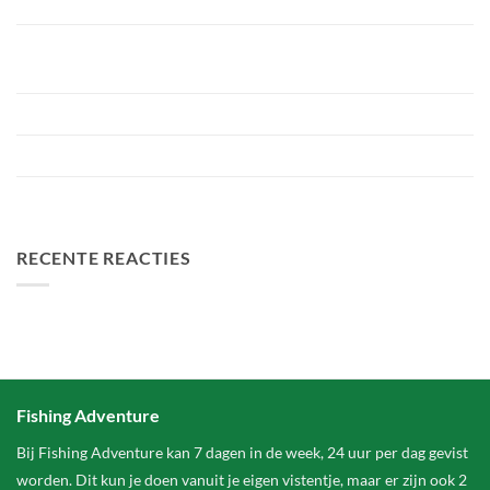
Nieuw Meerrecord Karper van 33,3KG
Bellyfiction 2026 – Het Ultieme Bellyboat & Kayak
Roofvistoernooi bij Fishing Adventure
Voorbereiding Bellyfiction 2026
Het grootste betaalwater van Nederland 2 hectare groter
FA Baits Bundel Deals
RECENTE REACTIES
Fishing Adventure
Bij Fishing Adventure kan 7 dagen in de week, 24 uur per dag gevist
worden. Dit kun je doen vanuit je eigen vistentje, maar er zijn ook 2