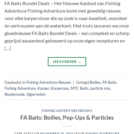
FA Baits Bundel Deals – Het Nieuwe Aanbod van Fishing
Adventure Fishing Adventure komt met geweldig nieuws
voor elke karpervisser die op zoek is naar kwaliteit, voordeel
én vertrouwen aan de waterkant. Met trots lanceren we onze
gloednieuwe FA Baits Bundel Deals – een compleet en scherp
geprijsd aasaanbod gebaseerd op onze eigen recepturen en
[…]
LEES VERDER
→
Geplaatst in
Fishing Adventure Nieuws
|
Getagd
Boilies
,
FA Baits
,
Fishing Adventure
,
Karper
,
Karperaas
,
MTC Baits
,
particle mix
,
Readymade
,
tijgernoten
FISHING ADVENTURE NIEUWS
FA Baits: Boilies, Pop-Ups & Particles
GEPLAATST OP
NOVEMBER 29, 2025
DOOR
FISHINGADVENTURE