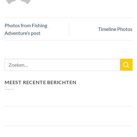
Photos from Fishing
Timeline Photos
Adventure’s post
MEEST RECENTE BERICHTEN
Nieuw Meerrecord Karper van 33,3KG
Bellyfiction 2026 – Het Ultieme Bellyboat & Kayak
Roofvistoernooi bij Fishing Adventure
Voorbereiding Bellyfiction 2026