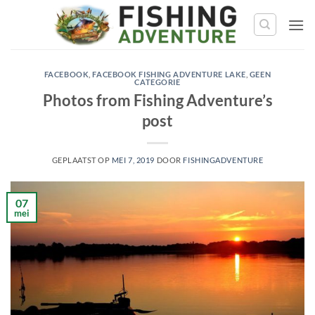
Ga
naar
de
inhoud
FACEBOOK
,
FACEBOOK FISHING ADVENTURE LAKE
,
GEEN
CATEGORIE
Photos from Fishing Adventure’s
post
GEPLAATST OP
MEI 7, 2019
DOOR
FISHINGADVENTURE
07
mei