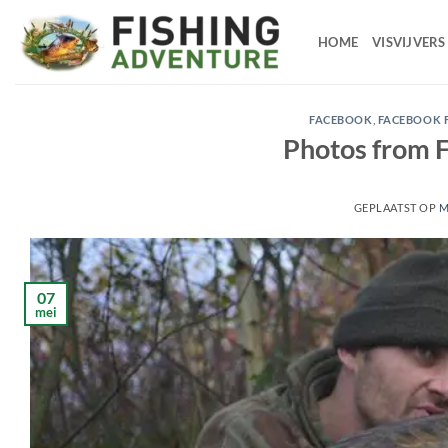
Ga
naar
HOME
VISVIJVERS
de
inhoud
FACEBOOK
,
FACEBOOK 
Photos from F
GEPLAATST OP
M
07
mei