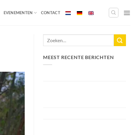
EVENEMENTEN
CONTACT
MEEST RECENTE BERICHTEN
Nieuw Meerrecord Karper van 33,3KG
Bellyfiction 2026 – Het Ultieme
Bellyboat & Kayak Roofvistoernooi bij
Fishing Adventure
Voorbereiding Bellyfiction 2026
Het grootste betaalwater van
Nederland 2 hectare groter