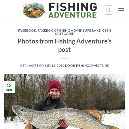
Ga
naar
de
inhoud
FACEBOOK
,
FACEBOOK FISHING ADVENTURE LAKE
,
GEEN
CATEGORIE
Photos from Fishing Adventure’s
post
GEPLAATST OP
MEI 12, 2019
DOOR
FISHINGADVENTURE
12
mei