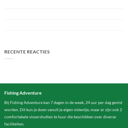
Roofvistoernooi bij Fishing Adventure
Voorbereiding Bellyfiction 2026
Het grootste betaalwater van Nederland 2 hectare groter
FA Baits Bundel Deals
RECENTE REACTIES
Fishing Adventure
Bij Fishing Adventure kan 7 dagen in de week, 24 uur per dag gevist
worden. Dit kun je doen vanuit je eigen vistentje, maar er zijn ook 2
comfortabele vissershutten te huur die beschikken over diverse
faciliteiten.