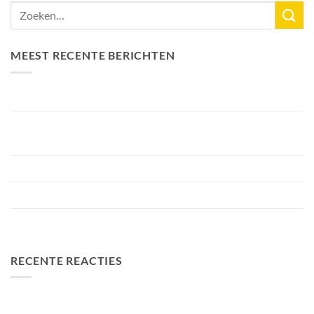
MEEST RECENTE BERICHTEN
Nieuw Meerrecord Karper van 33,3KG
Bellyfiction 2026 – Het Ultieme Bellyboat & Kayak
Roofvistoernooi bij Fishing Adventure
Voorbereiding Bellyfiction 2026
Het grootste betaalwater van Nederland 2 hectare groter
FA Baits Bundel Deals
RECENTE REACTIES