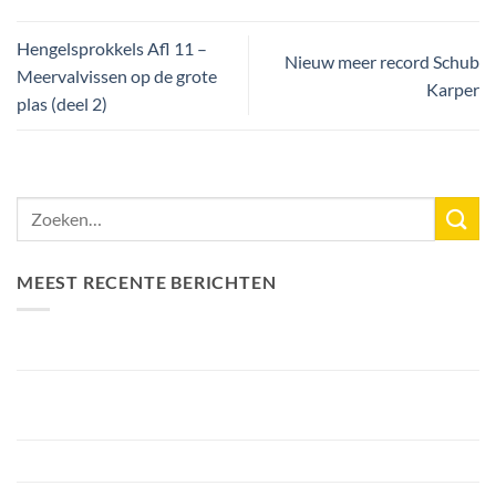
Hengelsprokkels Afl 11 –
Nieuw meer record Schub
Meervalvissen op de grote
Karper
plas (deel 2)
MEEST RECENTE BERICHTEN
Nieuw Meerrecord Karper van 33,3KG
Bellyfiction 2026 – Het Ultieme Bellyboat & Kayak
Roofvistoernooi bij Fishing Adventure
Voorbereiding Bellyfiction 2026