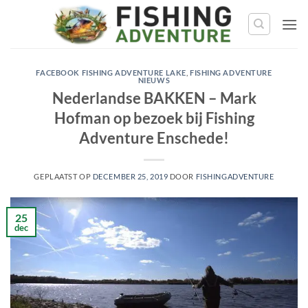
Ga
naar
de
inhoud
FACEBOOK FISHING ADVENTURE LAKE
,
FISHING ADVENTURE
NIEUWS
Nederlandse BAKKEN – Mark
Hofman op bezoek bij Fishing
Adventure Enschede!
GEPLAATST OP
DECEMBER 25, 2019
DOOR
FISHINGADVENTURE
25
dec