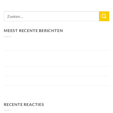
MEEST RECENTE BERICHTEN
Nieuw Meerrecord Karper van 33,3KG
Bellyfiction 2026 – Het Ultieme Bellyboat & Kayak
Roofvistoernooi bij Fishing Adventure
Voorbereiding Bellyfiction 2026
Het grootste betaalwater van Nederland 2 hectare groter
FA Baits Bundel Deals
RECENTE REACTIES