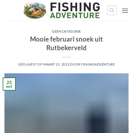
Ga
naar
de
inhoud
GEEN CATEGORIE
Mooie februari snoek uit
Rutbekerveld
GEPLAATST OP
MAART 21, 2013
DOOR
FISHINGADVENTURE
21
mrt