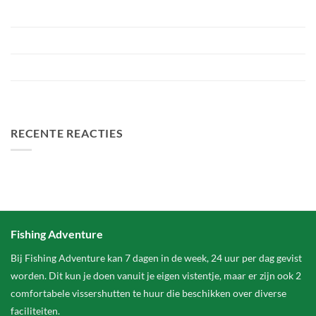
Roofvistoernooi bij Fishing Adventure
Voorbereiding Bellyfiction 2026
Het grootste betaalwater van Nederland 2 hectare groter
FA Baits Bundel Deals
RECENTE REACTIES
Fishing Adventure
Bij Fishing Adventure kan 7 dagen in de week, 24 uur per dag gevist
worden. Dit kun je doen vanuit je eigen vistentje, maar er zijn ook 2
comfortabele vissershutten te huur die beschikken over diverse
faciliteiten.