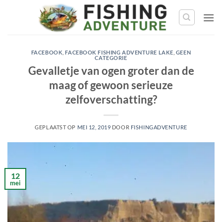
Ga
naar
de
inhoud
FACEBOOK
,
FACEBOOK FISHING ADVENTURE LAKE
,
GEEN
CATEGORIE
Gevalletje van ogen groter dan de
maag of gewoon serieuze
zelfoverschatting?
GEPLAATST OP
MEI 12, 2019
DOOR
FISHINGADVENTURE
12
mei