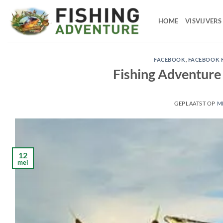
Ga
naar
HOME
VISVIJVERS
de
inhoud
FACEBOOK
,
FACEBOOK 
Fishing Adventure 
GEPLAATST OP
ME
12
mei