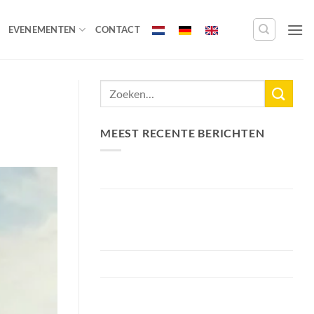
EVENEMENTEN
CONTACT
MEEST RECENTE BERICHTEN
Nieuw Meerrecord Karper van 33,3KG
Bellyfiction 2026 – Het Ultieme
Bellyboat & Kayak Roofvistoernooi bij
Fishing Adventure
Voorbereiding Bellyfiction 2026
Het grootste betaalwater van
Nederland 2 hectare groter