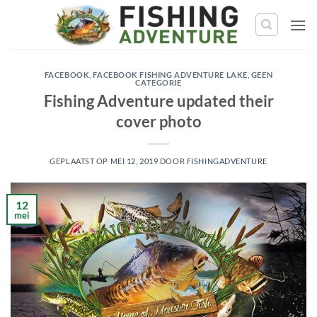
Ga
naar
de
inhoud
FACEBOOK
,
FACEBOOK FISHING ADVENTURE LAKE
,
GEEN
CATEGORIE
Fishing Adventure updated their
cover photo
GEPLAATST OP
MEI 12, 2019
DOOR
FISHINGADVENTURE
12
mei