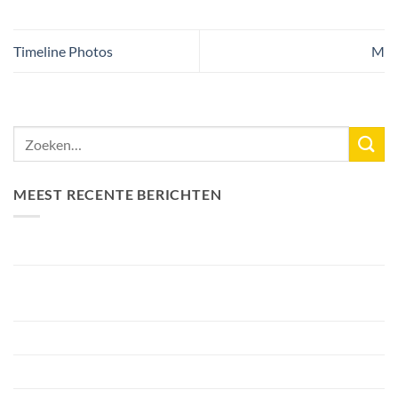
Timeline Photos
M
MEEST RECENTE BERICHTEN
Nieuw Meerrecord Karper van 33,3KG
Bellyfiction 2026 – Het Ultieme Bellyboat & Kayak
Roofvistoernooi bij Fishing Adventure
Voorbereiding Bellyfiction 2026
Het grootste betaalwater van Nederland 2 hectare groter