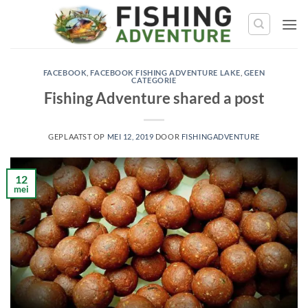
Ga
naar
de
inhoud
FACEBOOK
,
FACEBOOK FISHING ADVENTURE LAKE
,
GEEN
CATEGORIE
Fishing Adventure shared a post
GEPLAATST OP
MEI 12, 2019
DOOR
FISHINGADVENTURE
12
mei