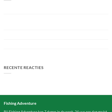
Nieuw Meerrecord Karper van 33,3KG
Bellyfiction 2026 – Het Ultieme Bellyboat & Kayak
Roofvistoernooi bij Fishing Adventure
Voorbereiding Bellyfiction 2026
Het grootste betaalwater van Nederland 2 hectare groter
FA Baits Bundel Deals
RECENTE REACTIES
Fishing Adventure
Bij Fishing Adventure kan 7 dagen in de week, 24 uur per dag gevist