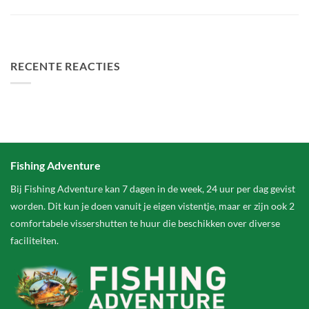
Het grootste betaalwater van Nederland 2 hectare groter
FA Baits Bundel Deals
RECENTE REACTIES
Fishing Adventure
Bij Fishing Adventure kan 7 dagen in de week, 24 uur per dag gevist
worden. Dit kun je doen vanuit je eigen vistentje, maar er zijn ook 2
comfortabele vissershutten te huur die beschikken over diverse
faciliteiten.