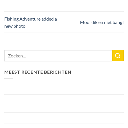
Fishing Adventure added a
Mooi dik en niet bang!
new photo
MEEST RECENTE BERICHTEN
Nieuw Meerrecord Karper van 33,3KG
Bellyfiction 2026 – Het Ultieme Bellyboat & Kayak
Roofvistoernooi bij Fishing Adventure
Voorbereiding Bellyfiction 2026