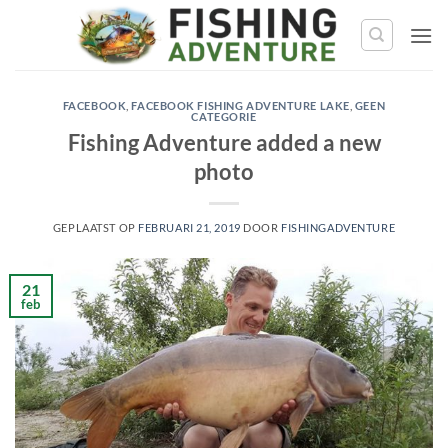
Ga
naar
de
inhoud
FACEBOOK
,
FACEBOOK FISHING ADVENTURE LAKE
,
GEEN
CATEGORIE
Fishing Adventure added a new
photo
GEPLAATST OP
FEBRUARI 21, 2019
DOOR
FISHINGADVENTURE
21
feb