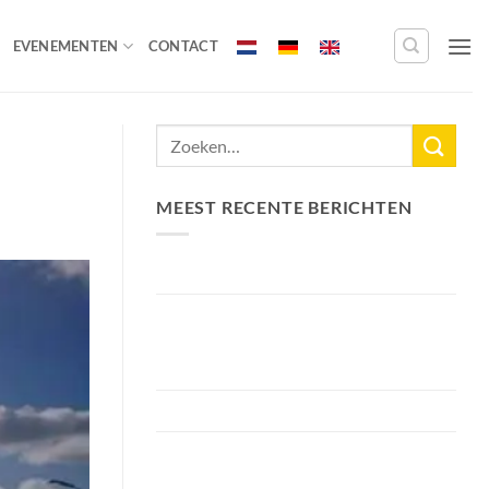
EVENEMENTEN
CONTACT
MEEST RECENTE BERICHTEN
Nieuw Meerrecord Karper van 33,3KG
Bellyfiction 2026 – Het Ultieme
Bellyboat & Kayak Roofvistoernooi bij
Fishing Adventure
Voorbereiding Bellyfiction 2026
Het grootste betaalwater van
Nederland 2 hectare groter