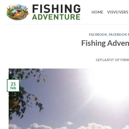
Ga
naar
HOME
VISVIJVERS
de
inhoud
FACEBOOK
,
FACEBOOK 
Fishing Adven
GEPLAATST OP
FEBR
21
feb