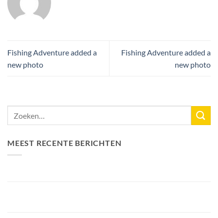
Fishing Adventure added a
Fishing Adventure added a
new photo
new photo
MEEST RECENTE BERICHTEN
Nieuw Meerrecord Karper van 33,3KG
Bellyfiction 2026 – Het Ultieme Bellyboat & Kayak
Roofvistoernooi bij Fishing Adventure