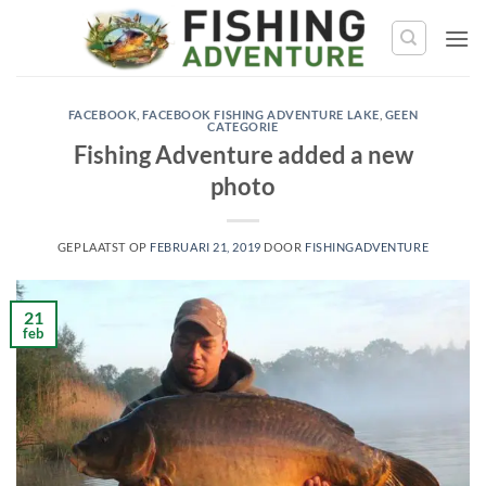
Ga
naar
de
inhoud
FACEBOOK
,
FACEBOOK FISHING ADVENTURE LAKE
,
GEEN
CATEGORIE
Fishing Adventure added a new
photo
GEPLAATST OP
FEBRUARI 21, 2019
DOOR
FISHINGADVENTURE
21
feb