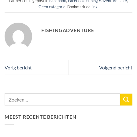
Dit bericht is gepost in
Facebook
,
Facebook Fishing Adventure Lake
,
Geen categorie
. Bookmark de
link
.
FISHINGADVENTURE
Vorig bericht
Volgend bericht
MEEST RECENTE BERICHTEN
Nieuw Meerrecord Karper van 33,3KG