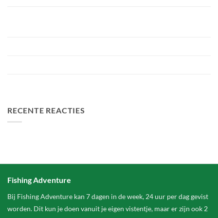
Bellyfiction 2026 – Het Ultieme Bellyboat & Kayak
Roofvistoernooi bij Fishing Adventure
Voorbereiding Bellyfiction 2026
Het grootste betaalwater van Nederland 2 hectare groter
FA Baits Bundel Deals
RECENTE REACTIES
Fishing Adventure
Bij Fishing Adventure kan 7 dagen in de week, 24 uur per dag gevist
worden. Dit kun je doen vanuit je eigen vistentje, maar er zijn ook 2