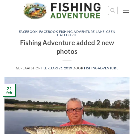
Ga
naar
de
inhoud
FACEBOOK
,
FACEBOOK FISHING ADVENTURE LAKE
,
GEEN
CATEGORIE
Fishing Adventure added 2 new
photos
GEPLAATST OP
FEBRUARI 21, 2019
DOOR
FISHINGADVENTURE
21
feb