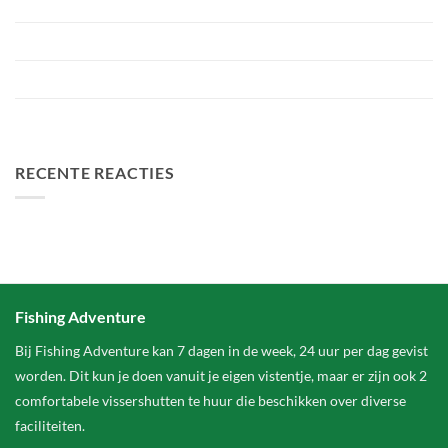
Roofvistoernooi bij Fishing Adventure
Voorbereiding Bellyfiction 2026
Het grootste betaalwater van Nederland 2 hectare groter
FA Baits Bundel Deals
RECENTE REACTIES
Fishing Adventure
Bij Fishing Adventure kan 7 dagen in de week, 24 uur per dag gevist
worden. Dit kun je doen vanuit je eigen vistentje, maar er zijn ook 2
comfortabele vissershutten te huur die beschikken over diverse
faciliteiten.