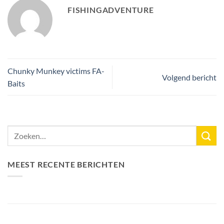
FISHINGADVENTURE
Chunky Munkey victims FA-
Volgend bericht
Baits
MEEST RECENTE BERICHTEN
Nieuw Meerrecord Karper van 33,3KG
Bellyfiction 2026 – Het Ultieme Bellyboat & Kayak