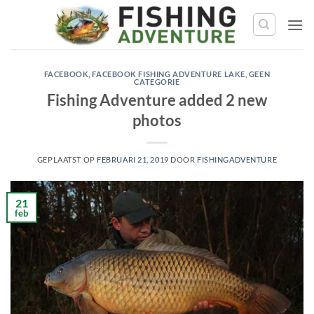
Ga
naar
de
inhoud
FACEBOOK
,
FACEBOOK FISHING ADVENTURE LAKE
,
GEEN
CATEGORIE
Fishing Adventure added 2 new
photos
GEPLAATST OP
FEBRUARI 21, 2019
DOOR
FISHINGADVENTURE
21
feb