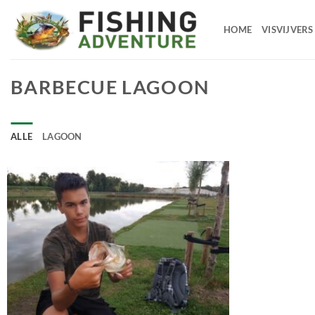
Ga
naar
HOME
VISVIJVERS
de
inhoud
BARBECUE LAGOON
ALLE
LAGOON