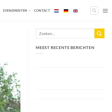
EVENEMENTEN
CONTACT
MEEST RECENTE BERICHTEN
Nieuw Meerrecord Karper van 33,3KG
Bellyfiction 2026 – Het Ultieme
Bellyboat & Kayak Roofvistoernooi bij
Fishing Adventure
Voorbereiding Bellyfiction 2026
Het grootste betaalwater van
Nederland 2 hectare groter