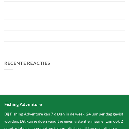
Bellyfiction 2026 – Het Ultieme Bellyboat & Kayak
Roofvistoernooi bij Fishing Adventure
Voorbereiding Bellyfiction 2026
Het grootste betaalwater van Nederland 2 hectare groter
FA Baits Bundel Deals
RECENTE REACTIES
Fishing Adventure
Bij Fishing Adventure kan 7 dagen in de week, 24 uur per dag gevist
worden. Dit kun je doen vanuit je eigen vistentje, maar er zijn ook 2
comfortabele vissershutten te huur die beschikken over diverse