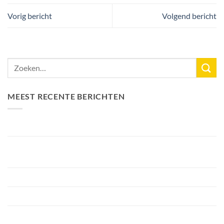
Vorig bericht
Volgend bericht
MEEST RECENTE BERICHTEN
Nieuw Meerrecord Karper van 33,3KG
Bellyfiction 2026 – Het Ultieme Bellyboat & Kayak
Roofvistoernooi bij Fishing Adventure
Voorbereiding Bellyfiction 2026
Het grootste betaalwater van Nederland 2 hectare groter
FA Baits Bundel Deals