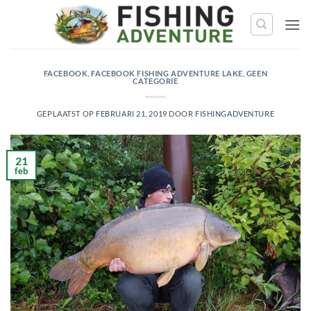
Ga
naar
de
inhoud
FACEBOOK
,
FACEBOOK FISHING ADVENTURE LAKE
,
GEEN
CATEGORIE
GEPLAATST OP
FEBRUARI 21, 2019
DOOR
FISHINGADVENTURE
21
feb