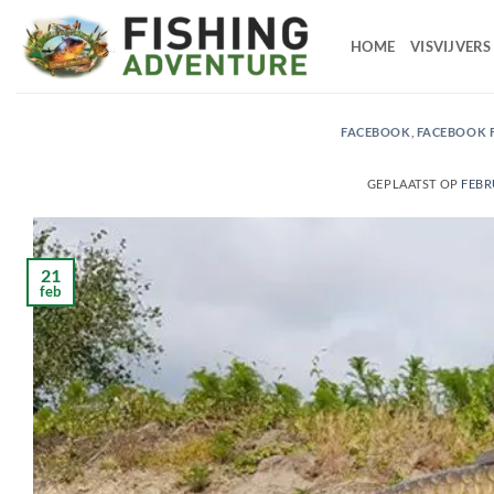
Ga
naar
HOME
VISVIJVERS
de
inhoud
FACEBOOK
,
FACEBOOK 
GEPLAATST OP
FEBR
21
feb