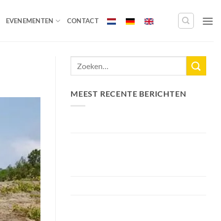
EVENEMENTEN
CONTACT
MEEST RECENTE BERICHTEN
Nieuw Meerrecord Karper van 33,3KG
Bellyfiction 2026 – Het Ultieme
Bellyboat & Kayak Roofvistoernooi bij
Fishing Adventure
Voorbereiding Bellyfiction 2026
Het grootste betaalwater van
Nederland 2 hectare groter