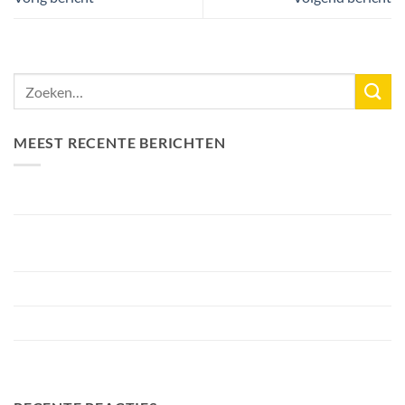
MEEST RECENTE BERICHTEN
Nieuw Meerrecord Karper van 33,3KG
Bellyfiction 2026 – Het Ultieme Bellyboat & Kayak
Roofvistoernooi bij Fishing Adventure
Voorbereiding Bellyfiction 2026
Het grootste betaalwater van Nederland 2 hectare groter
FA Baits Bundel Deals