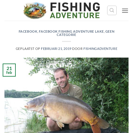
Ga
naar
de
inhoud
FACEBOOK
,
FACEBOOK FISHING ADVENTURE LAKE
,
GEEN
CATEGORIE
GEPLAATST OP
FEBRUARI 21, 2019
DOOR
FISHINGADVENTURE
21
feb