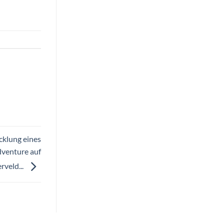
klung eines
dventure auf
veld...