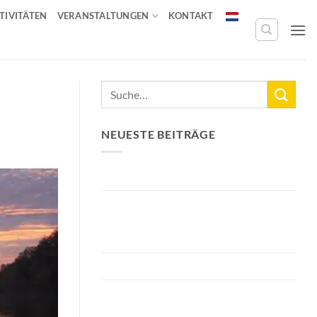
TIVITÄTEN
VERANSTALTUNGEN
KONTAKT
NEUESTE BEITRÄGE
Neuer See-Rekord: Karpfen mit 33,3 kg
Bellyfiction 2026 - Das ultimative
Bellyboat- & Kajak-Räuber-Turnier bei
Fishing Adventure
Vorbereitung von Bellyfiction 2026
Das größte Bezahlwasser der
Niederlande 2 Hektar größer