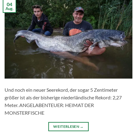
04
Aug.
Und noch ein neuer Seerekord, der sogar 5 Zentimeter
größer ist als der bisherige niederländische Rekord: 2,27
Meter. ANGELABENTEUER: HEIMAT DER
MONSTERFISCHE
WEITERLESEN
→