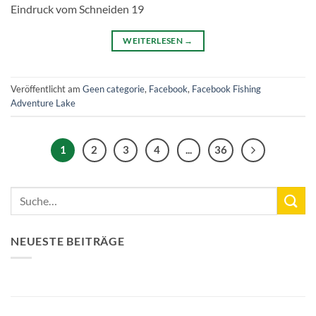
Eindruck vom Schneiden 19
WEITERLESEN
→
Veröffentlicht am
Geen categorie
,
Facebook
,
Facebook Fishing
Adventure Lake
1
2
3
4
...
36
NEUESTE BEITRÄGE
Neuer See-Rekord: Karpfen mit 33,3 kg
Bellyfiction 2026 - Das ultimative Bellyboat- & Kajak-