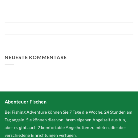
Räuber-Turnier bei Fishing Adventure
Vorbereitung von Bellyfiction 2026
Das größte Bezahlwasser der Niederlande 2 Hektar größer
FA Baits Bundle-Angebote
NEUESTE KOMMENTARE
Abenteuer Fischen
Bei Fishing Adventure können Sie 7 Tage die Woche, 24 Stunden am
Tag angeln. Sie können dies von Ihrem eigenen Angelzelt aus tun,
aber es gibt auch 2 komfortable Angelhütten zu mieten, die über
verschiedene Einrichtungen verfügen.