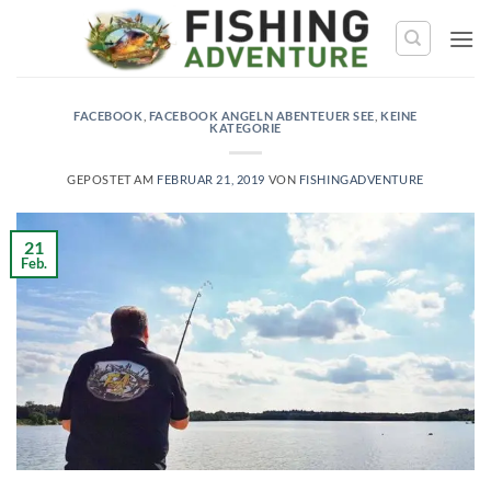
Zum
Inhalt
springen
FACEBOOK
,
FACEBOOK ANGELN ABENTEUER SEE
,
KEINE
KATEGORIE
GEPOSTET AM
FEBRUAR 21, 2019
VON
FISHINGADVENTURE
21
Feb.