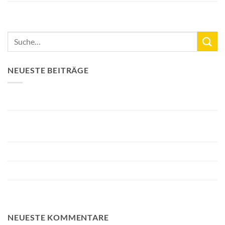
NEUESTE BEITRÄGE
Neuer See-Rekord: Karpfen mit 33,3 kg
Bellyfiction 2026 - Das ultimative Bellyboat- & Kajak-
Räuber-Turnier bei Fishing Adventure
Vorbereitung von Bellyfiction 2026
Das größte Bezahlwasser der Niederlande 2 Hektar größer
FA Baits Bundle-Angebote
NEUESTE KOMMENTARE