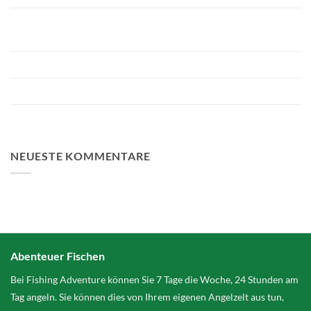
Bellyfiction 2026 - Das ultimative Bellyboat- & Kajak-
Räuber-Turnier bei Fishing Adventure
Vorbereitung von Bellyfiction 2026
Das größte Bezahlwasser der Niederlande 2 Hektar größer
FA Baits Bundle-Angebote
NEUESTE KOMMENTARE
Abenteuer Fischen
Bei Fishing Adventure können Sie 7 Tage die Woche, 24 Stunden am
Tag angeln. Sie können dies von Ihrem eigenen Angelzelt aus tun,