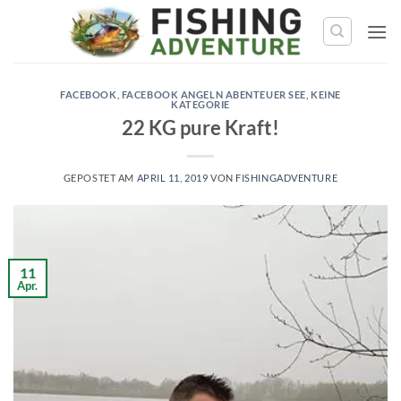
Zum
Inhalt
springen
FACEBOOK
,
FACEBOOK ANGELN ABENTEUER SEE
,
KEINE
KATEGORIE
22 KG pure Kraft!
GEPOSTET AM
APRIL 11, 2019
VON
FISHINGADVENTURE
11
Apr.